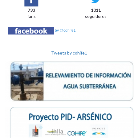
733
1011
fans
seguidores
by @cohife1
Tweets by cohife1