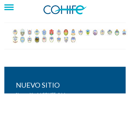
Nuevo Sitio Web
Las ultimas noticias y actividades del Consejo Hídrico
Federal dirigirse a http://www,cohife.org.ar