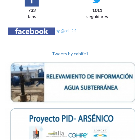
733
1011
fans
seguidores
by @cohife1
Tweets by cohife1