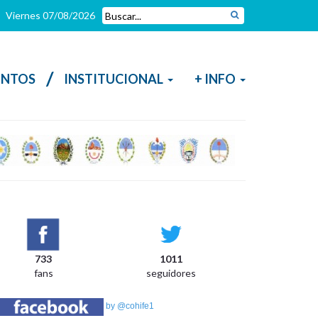
Viernes 07/08/2026
/
NTOS
INSTITUCIONAL
+ INFO
733
1011
fans
seguidores
by @cohife1