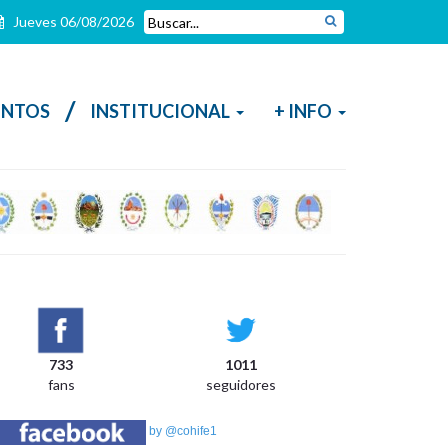
Jueves 06/08/2026
/
NTOS
INSTITUCIONAL
+ INFO
733
1011
N
fans
seguidores
La
de
by @cohife1