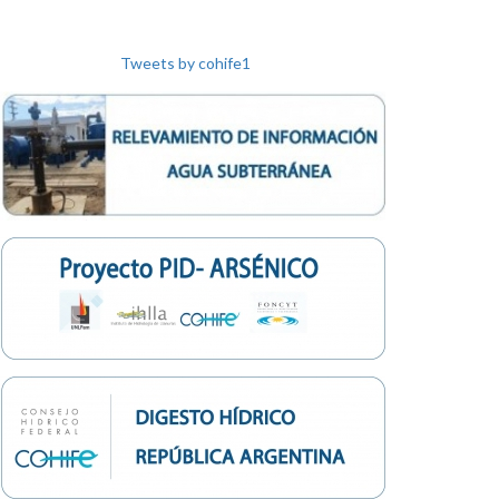
di
ht
Tweets by cohife1