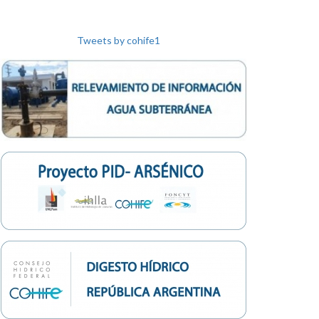
di
ht
Tweets by cohife1