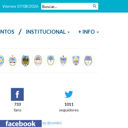
Viernes 07/08/2026
/
NTOS
INSTITUCIONAL
+ INFO
733
1011
N
fans
seguidores
La
de
by @cohife1