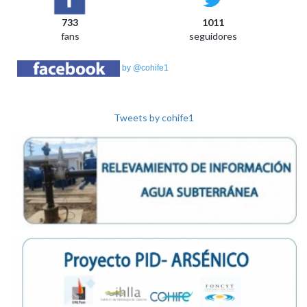
733
1011
fans
seguidores
by @cohife1
Tweets by cohife1