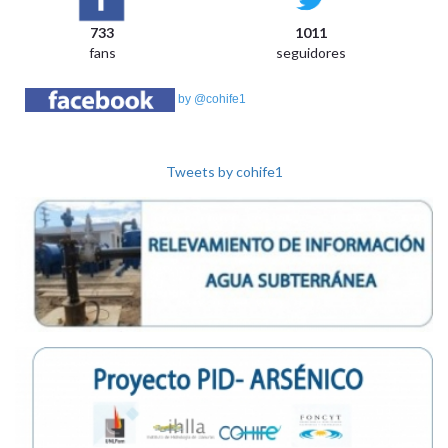
733
1011
fans
seguidores
by @cohife1
Tweets by cohife1