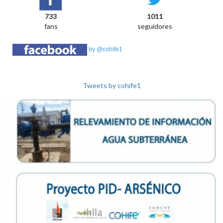
733
1011
fans
seguidores
by @cohife1
Tweets by cohife1