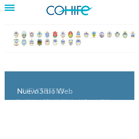
NUEVO SITIO
Nuevo sitio del COHIFE dirigirse a
http://www,cohife.org.ar