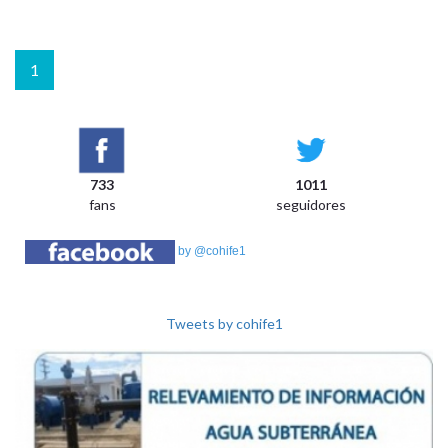
1
733
1011
fans
seguidores
by @cohife1
Tweets by cohife1