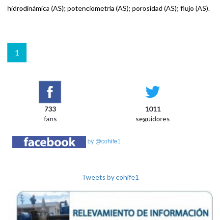
hidrodinámica (AS); potenciometría (AS); porosidad (AS); flujo (AS).
1
733
1011
fans
seguidores
by @cohife1
Tweets by cohife1