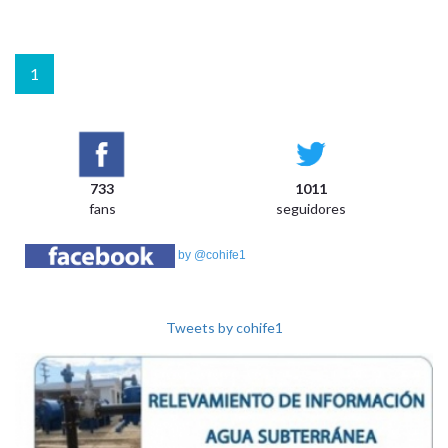
1
733
1011
fans
seguidores
by @cohife1
Tweets by cohife1