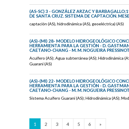
(AS-SC) 3 - GONZÁLEZ ARZAC Y BARBAGALLO;1
DE SANTA CRUZ. SISTEMA DE CAPTACIÓN. MESE
captación (AS), hidrodinámica (AS), geoeléctrica) (AS)
(AS)-(MI) 28- MODELO HIDROGEOLÓGICO CONC
HERRAMIENTA PARA LA GESTIÓN - D. GASTMANS 
CAETANO-CHANG - M. M. NOGUEIRA PRESSINO
Acuífero (AS); Agua subterránea (AS); Hidrodinámica (
Guarani (AS)
(AS)-(MI) 22- MODELO HIDROGEOLÓGICO CONC
HERRAMIENTA PARA LA GESTIÓN - D. GASTMANS 
CAETANO-CHANG - M. M. NOGUEIRA PRESSINO
Sistema Acuífero Guaraní (AS); Hidrodinámica (AS); Mo
1
2
3
4
5
6
»