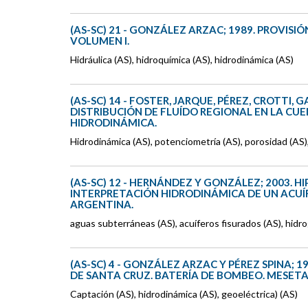
(AS-SC) 21 - GONZÁLEZ ARZAC; 1989. PROVISI
VOLUMEN I.
Hidráulica (AS), hidroquímica (AS), hidrodinámica (AS)
(AS-SC) 14 - FOSTER, JARQUE, PÉREZ, CROTTI,
DISTRIBUCIÓN DE FLUÍDO REGIONAL EN LA CUE
HIDRODINÁMICA.
Hidrodinámica (AS), potenciometría (AS), porosidad (AS),
(AS-SC) 12 - HERNÁNDEZ Y GONZÁLEZ; 2003. 
INTERPRETACIÓN HIDRODINÁMICA DE UN ACUÍF
ARGENTINA.
aguas subterráneas (AS), acuíferos fisurados (AS), hidro
(AS-SC) 4 - GONZÁLEZ ARZAC Y PÉREZ SPINA; 1
DE SANTA CRUZ. BATERÍA DE BOMBEO. MESETA 
Captación (AS), hidrodinámica (AS), geoeléctrica) (AS)