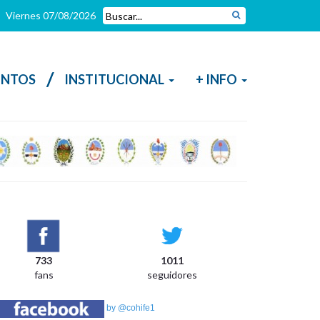
Viernes 07/08/2026
/
NTOS
INSTITUCIONAL
+ INFO
733
1011
fans
seguidores
by @cohife1