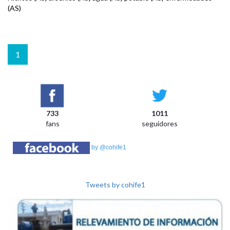
(AS)
1
733
1011
fans
seguidores
by @cohife1
Tweets by cohife1