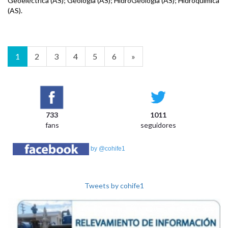
Geoeléctrica (AS); Geología (AS); HidroGeología (AS); Hidroquímica
(AS).
1
2
3
4
5
6
»
733
1011
fans
seguidores
by @cohife1
Tweets by cohife1