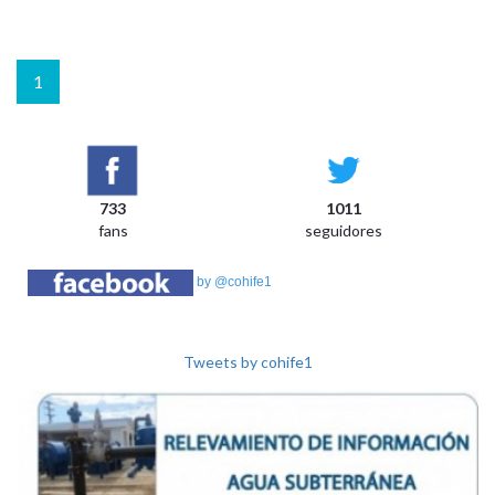
1
733
1011
fans
seguidores
by @cohife1
Tweets by cohife1