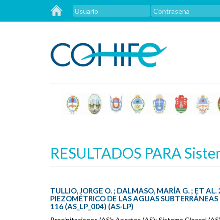
RESULTADOS PARA Sistema
TULLIO, JORGE O. ; DALMASO, MARÍA G. ; ET A
PIEZOMÉTRICO DE LAS AGUAS SUBTERRÁNEAS D
116 (AS_LP_004) (AS-LP)
Precipitaciones (AS); Aportes (AS); Sistema Cloacal (AS)