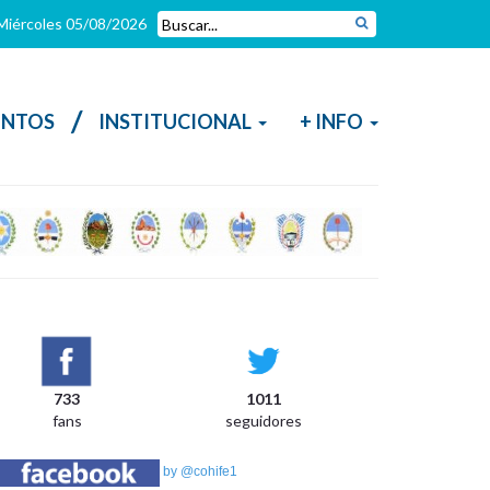
iércoles 05/08/2026
/
NTOS
INSTITUCIONAL
+ INFO
733
1011
fans
seguidores
by @cohife1