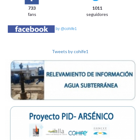
733
1011
fans
seguidores
by @cohife1
Tweets by cohife1