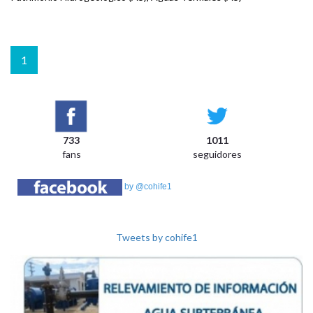
1
733
1011
fans
seguidores
by @cohife1
Tweets by cohife1