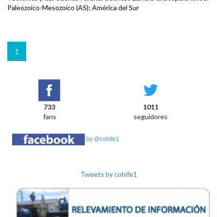
Paleozoico-Mesozoico (AS); América del Sur
1
733
1011
fans
seguidores
by @cohife1
Tweets by cohife1