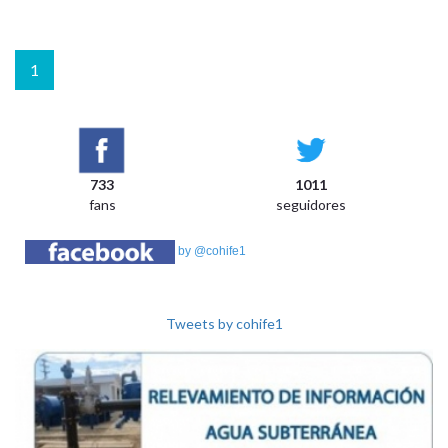
1
733
1011
fans
seguidores
by @cohife1
Tweets by cohife1