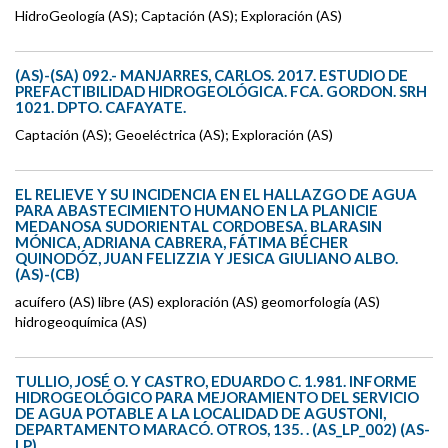
HidroGeología (AS); Captación (AS); Exploración (AS)
(AS)-(SA) 092.- MANJARRES, CARLOS. 2017. ESTUDIO DE
PREFACTIBILIDAD HIDROGEOLÓGICA. FCA. GORDON. SRH
1021. DPTO. CAFAYATE.
Captación (AS); Geoeléctrica (AS); Exploración (AS)
EL RELIEVE Y SU INCIDENCIA EN EL HALLAZGO DE AGUA
PARA ABASTECIMIENTO HUMANO EN LA PLANICIE
MEDANOSA SUDORIENTAL CORDOBESA. BLARASIN
MÓNICA, ADRIANA CABRERA, FÁTIMA BÉCHER
QUINODÓZ, JUAN FELIZZIA Y JESICA GIULIANO ALBO.
(AS)-(CB)
acuífero (AS) libre (AS) exploración (AS) geomorfología (AS)
hidrogeoquímica (AS)
TULLIO, JOSÉ O. Y CASTRO, EDUARDO C. 1.981. INFORME
HIDROGEOLÓGICO PARA MEJORAMIENTO DEL SERVICIO
DE AGUA POTABLE A LA LOCALIDAD DE AGUSTONI,
DEPARTAMENTO MARACÓ. OTROS, 135. . (AS_LP_002) (AS-
LP)