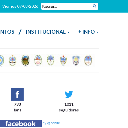
Viernes 07/08/2026
/
NTOS
INSTITUCIONAL
+ INFO
733
1011
fans
seguidores
by @cohife1