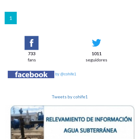
1
733
1011
fans
seguidores
by @cohife1
Tweets by cohife1