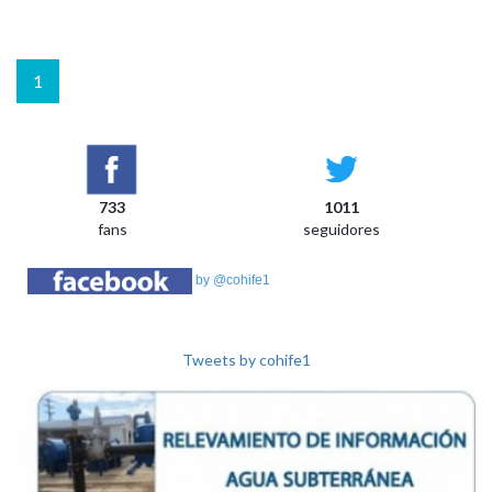
1
733
1011
fans
seguidores
by @cohife1
Tweets by cohife1