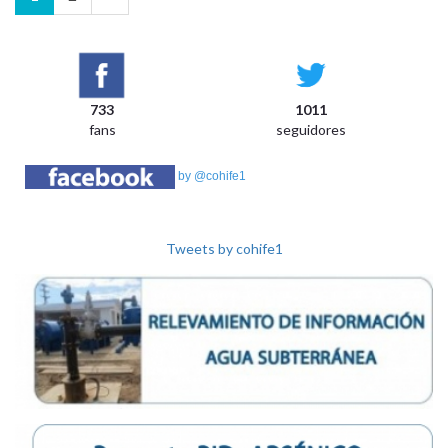
733
1011
fans
seguidores
by @cohife1
Tweets by cohife1