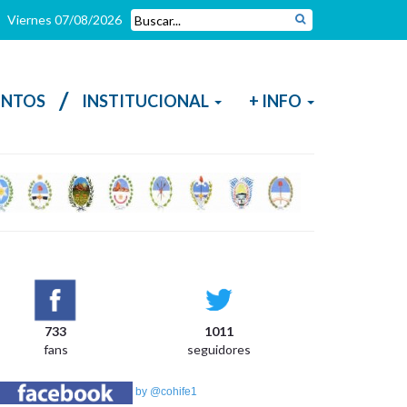
Viernes 07/08/2026
/
NTOS
INSTITUCIONAL
+ INFO
733
1011
fans
seguidores
by @cohife1