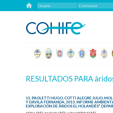
RESULTADOS PARA áridos
15. PAOLETTI HUGO, COTTI ALEGRE JULIO, MOL
Y DÁVILA FERNANDA, 2013. INFORME AMBIENTA
EXPLORACIÓN DE ÁRIDOS EL HOLANDÉS”. DEPA
áridos (AS); geología (AS); vulnerabilidad.(AS)